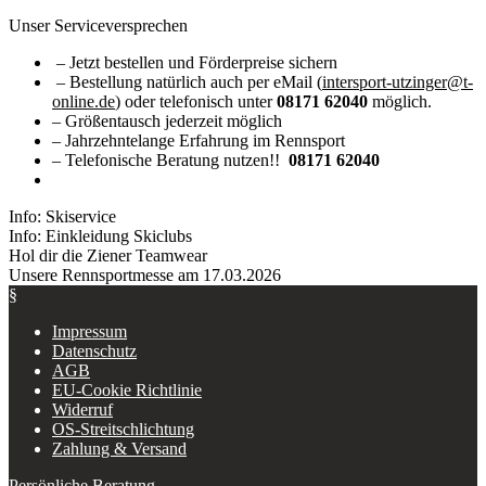
Unser Serviceversprechen
– Jetzt bestellen und Förderpreise sichern
– Bestellung natürlich auch per eMail (
intersport-utzinger@t-
online.de
) oder telefonisch unter
08171 62040
möglich.
– Größentausch jederzeit möglich
– Jahrzehntelange Erfahrung im Rennsport
– Telefonische Beratung nutzen!!
08171 62040
Info: Skiservice
Info: Einkleidung Skiclubs
Hol dir die Ziener Teamwear
Unsere Rennsportmesse am 17.03.2026
§
Impressum
Datenschutz
AGB
EU-Cookie Richtlinie
Widerruf
OS-Streitschlichtung
Zahlung & Versand
Persönliche Beratung