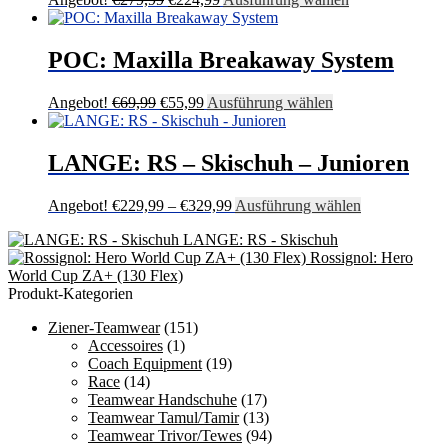
Preis
Preis
Produkt
war:
ist:
weist
€279,99
€224,99.
mehrere
POC: Maxilla Breakaway System
Varianten
auf.
Ursprünglicher
Aktueller
Dieses
Angebot!
€
69,99
€
55,99
Ausführung wählen
Die
Preis
Preis
Produkt
Optionen
war:
ist:
weist
können
€69,99
€55,99.
mehrere
LANGE: RS – Skischuh – Junioren
auf
Varianten
der
auf.
Produktseite
Preisspanne:
Dieses
Angebot!
€
229,99
–
€
329,99
Ausführung wählen
Die
gewählt
€229,99
Produkt
Optionen
werden
LANGE: RS - Skischuh
bis
weist
können
Rossignol: Hero
€329,99
mehrere
auf
World Cup ZA+ (130 Flex)
Varianten
der
Produkt-Kategorien
auf.
Produktseite
Die
gewählt
Ziener-Teamwear
(151)
Optionen
werden
Accessoires
(1)
können
Coach Equipment
(19)
auf
Race
(14)
der
Teamwear Handschuhe
(17)
Produktseite
Teamwear Tamul/Tamir
(13)
gewählt
Teamwear Trivor/Tewes
(94)
werden