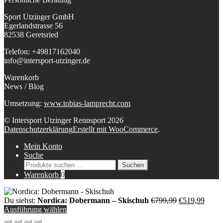
Sport Utzinger GmbH
Egerlandstrasse 56
82538 Geretsried
Telefon: +49817162040
info@intersport-utzinger.de
Warenkorb
News / Blog
Umsetzung:
www.tobias-lamprecht.com
© Intersport Utzinger Rennsport 2026
Datenschutzerklärung
Erstellt mit WooCommerce
.
Mein Konto
Suche
Suchen
Suchen
nach:
Warenkorb
0
Ursprüngliche
Aktue
Du siehst:
Nordica: Dobermann – Skischuh
€
799,99
€
519,99
Preis
Preis
Ausführung wählen
war:
ist: