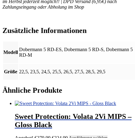
im Herbst jederzeit möglich!! | DPD Versand (6,95€) nach
Zahlungseingang oder Abholung im Shop
Zusätzliche Informationen
Dobermann 5 RD-ES, Dobermann 5 RD-S, Dobermann 5
Modell
RD-M
Größe
22,5, 23,5, 24,5, 25,5, 26,5, 27,5, 28,5, 29,5
Ähnliche Produkte
Sweet Protection: Volata 2Vi MIPS –
Gloss Black
Ursprünglicher
Aktueller
Dieses
Angebot!
€
279,99
€
224,99
Ausführung wählen