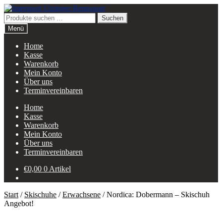
Zur
Zum
Navigation
Inhalt
Suchen
Suchen
springen
springen
nach:
Menü
Home
Kasse
Warenkorb
Mein Konto
Über uns
Terminvereinbaren
Home
Kasse
Warenkorb
Mein Konto
Über uns
Terminvereinbaren
€
0,00
0 Artikel
Start
/
Skischuhe
/
Erwachsene
/
Nordica: Dobermann – Skischuh
Angebot!