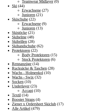
Teamwear Midlayer
(0)
Ski
(44)
Erwachsene
(27)
Junioren
(21)
Skischuhe
(22)
Erwachsene
(9)
Junioren
(13)
Skistöcke
(21)
Skihelme
(48)
Skibrillen
(28)
Skihandschuhe
(62)
Protektoren
(22)
Body Protektoren
(15)
Stock Protektoren
(6)
Rennanzüge
(14)
Rucksäcke & Taschen
(28)
Wachs - Holmenkol
(10)
Wachs - Swix
(32)
Socken
(10)
Underlayer
(23)
Accapi
(10)
Textil
(14)
Booster Straps
(4)
Ziener x Ordersheet Skiclub
(17)
Alle Artikel
(479)