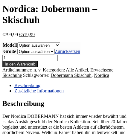
Nordica: Dobermann –
Skischuh
Ursprünglicher
Aktueller
€
799,99
€
519,99
Preis
Preis
Modell
war:
ist:
€799,99
€519,99.
Größe
Zurücksetzen
Nordica:
Dobermann
In den Warenkorb
-
Artikelnummer:
n. v.
Kategorien:
Alle Artikel
,
Erwachsene
,
Skischuh
Skischuhe
Schlagwörter:
Dobermann Skischuh
,
Nordica
Menge
Beschreibung
Zusätzliche Informationen
Beschreibung
Der Nordica DOBERMANN hat sich immer wieder bewährt und
ist das Aushängeschild der Nordica Kollektion. Seit über 20 Jahren
begleitet und unterstützt er die besten Athleten auf allerhöchstem,
sportlichem Niveau. Weltcup-Fahrer haben ihn mitentwickelt und