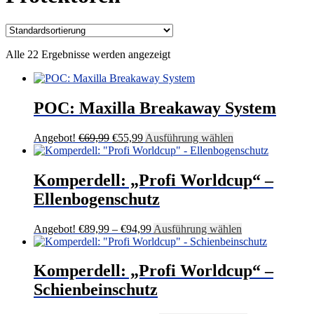
Alle 22 Ergebnisse werden angezeigt
POC: Maxilla Breakaway System
Ursprünglicher
Aktueller
Dieses
Angebot!
€
69,99
€
55,99
Ausführung wählen
Preis
Preis
Produkt
war:
ist:
weist
€69,99
€55,99.
mehrere
Komperdell: „Profi Worldcup“ –
Varianten
Ellenbogenschutz
auf.
Die
Optionen
Preisspanne:
Dieses
Angebot!
€
89,99
–
€
94,99
Ausführung wählen
können
€89,99
Produkt
auf
bis
weist
der
€94,99
mehrere
Komperdell: „Profi Worldcup“ –
Produktseite
Varianten
Schienbeinschutz
gewählt
auf.
werden
Die