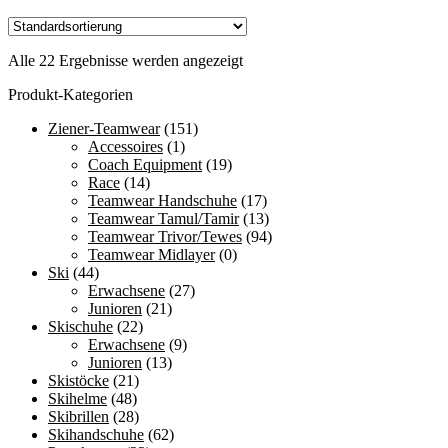
können
Preis
Preis
Produkt
auf
war:
ist:
weist
der
€179,99
€129,99.
mehrere
Produktseite
Alle 22 Ergebnisse werden angezeigt
Varianten
gewählt
auf.
Produkt-Kategorien
werden
Die
Optionen
Ziener-Teamwear
(151)
können
Accessoires
(1)
auf
Coach Equipment
(19)
der
Race
(14)
Produktseite
Teamwear Handschuhe
(17)
gewählt
Teamwear Tamul/Tamir
(13)
werden
Teamwear Trivor/Tewes
(94)
Teamwear Midlayer
(0)
Ski
(44)
Erwachsene
(27)
Junioren
(21)
Skischuhe
(22)
Erwachsene
(9)
Junioren
(13)
Skistöcke
(21)
Skihelme
(48)
Skibrillen
(28)
Skihandschuhe
(62)