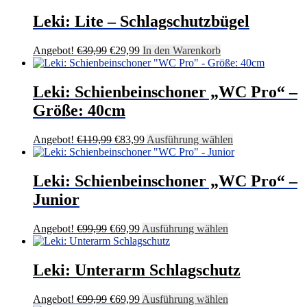
war:
ist:
€49,99
€34,99.
Leki: Lite – Schlagschutzbügel
Ursprünglicher
Aktueller
Angebot!
€
39,99
€
29,99
In den Warenkorb
Preis
Preis
war:
ist:
€39,99
€29,99.
Leki: Schienbeinschoner „WC Pro“ –
Größe: 40cm
Ursprünglicher
Aktueller
Dieses
Angebot!
€
119,99
€
83,99
Ausführung wählen
Preis
Preis
Produkt
war:
ist:
weist
€119,99
€83,99.
mehrere
Leki: Schienbeinschoner „WC Pro“ –
Varianten
Junior
auf.
Die
Optionen
Ursprünglicher
Aktueller
Dieses
Angebot!
€
99,99
€
69,99
Ausführung wählen
können
Preis
Preis
Produkt
auf
war:
ist:
weist
der
€99,99
€69,99.
mehrere
Leki: Unterarm Schlagschutz
Produktseite
Varianten
gewählt
auf.
Ursprünglicher
Aktueller
Dieses
Angebot!
€
99,99
€
69,99
Ausführung wählen
werden
Die