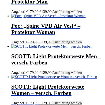
Protektor Man
gewählt
auf.
werden
Die
Optionen
Ursprünglicher
Aktueller
Dieses
Angebot!
€
179,99
€
139,99
Ausführung wählen
können
Preis
Preis
Produkt
auf
war:
ist:
weist
der
€179,99
€139,99.
mehrere
Poc: „Spine VPD Air Vest“ –
Produktseite
Varianten
Protektor Woman
gewählt
auf.
werden
Die
Optionen
Ursprünglicher
Aktueller
Dieses
Angebot!
€
179,99
€
139,99
Ausführung wählen
können
Preis
Preis
Produkt
auf
war:
ist:
weist
der
€179,99
€139,99.
mehrere
SCOTT: Light Protektorweste Men –
Produktseite
Varianten
versch. Farben
gewählt
auf.
werden
Die
Optionen
Ursprünglicher
Aktueller
Dieses
Angebot!
€
179,99
€
129,99
Ausführung wählen
können
Preis
Preis
Produkt
auf
war:
ist:
weist
der
€179,99
€129,99.
mehrere
SCOTT: Light Protektorweste
Produktseite
Varianten
Women – versch. Farben
gewählt
auf.
werden
Die
Optionen
Ursprünglicher
Aktueller
Dieses
Angebot!
€
179,99
€
129,99
Ausführung wählen