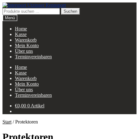
Zur
Zum
Navigation
Inhalt
Suchen
Suchen
springen
springen
nach:
Menü
Home
Kasse
Warenkorb
Mein Konto
Über uns
Terminvereinbaren
Home
Kasse
Warenkorb
Mein Konto
Über uns
Terminvereinbaren
€
0,00
0 Artikel
Start
/
Protektoren
Protektoren