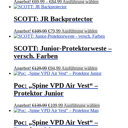
Preisspanne:
Dieses
Angebot!
€
69,99
–
€
84,99
Ausführung wählen
werden
€69,99
Produkt
bis
weist
€84,99
mehrere
SCOTT: JR Backprotector
Varianten
auf.
Ursprünglicher
Aktueller
Dieses
Angebot!
€
109,99
€
79,99
Ausführung wählen
Die
Preis
Preis
Produkt
Optionen
war:
ist:
weist
können
€109,99
€79,99.
mehrere
SCOTT: Junior-Protektorweste –
auf
Varianten
der
versch. Farben
auf.
Produktseite
Die
gewählt
Optionen
Ursprünglicher
Aktueller
Dieses
Angebot!
€
129,99
€
94,99
Ausführung wählen
werden
können
Preis
Preis
Produkt
auf
war:
ist:
weist
der
€129,99
€94,99.
mehrere
Poc: „Spine VPD Air Vest“ –
Produktseite
Varianten
Protektor Junior
gewählt
auf.
werden
Die
Optionen
Ursprünglicher
Aktueller
Dieses
Angebot!
€
139,99
€
109,99
Ausführung wählen
können
Preis
Preis
Produkt
auf
war:
ist:
weist
der
€139,99
€109,99.
mehrere
Poc: „Spine VPD Air Vest“ –
Produktseite
Varianten