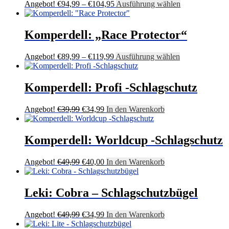
Optionen
Preisspanne:
Dieses
Angebot!
€
94,99
–
€
104,95
Ausführung wählen
können
€94,99
Produkt
auf
bis
weist
der
€104,95
mehrere
Komperdell: „Race Protector“
Produktseite
Varianten
gewählt
auf.
Preisspanne:
Dieses
Angebot!
€
89,99
–
€
119,99
Ausführung wählen
werden
Die
€89,99
Produkt
Optionen
bis
weist
können
€119,99
mehrere
Komperdell: Profi -Schlagschutz
auf
Varianten
der
auf.
Produktseite
Ursprünglicher
Aktueller
Angebot!
€
39,99
€
34,99
In den Warenkorb
Die
gewählt
Preis
Preis
Optionen
werden
war:
ist:
können
€39,99
€34,99.
Komperdell: Worldcup -Schlagschutz
auf
der
Produktseite
Ursprünglicher
Aktueller
Angebot!
€
49,99
€
40,00
In den Warenkorb
gewählt
Preis
Preis
werden
war:
ist:
€49,99
€40,00.
Leki: Cobra – Schlagschutzbügel
Ursprünglicher
Aktueller
Angebot!
€
49,99
€
34,99
In den Warenkorb
Preis
Preis