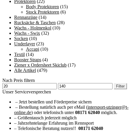
Protektoren
(22)
Body Protektoren
(15)
Stock Protektoren
(6)
Rennanzüge
(14)
Rucksäcke & Taschen
(28)
Wachs - Holmenkol
(10)
Wachs - Swix
(32)
Socken
(10)
Underlayer
(23)
Accapi
(10)
Textil
(14)
Booster Straps
(4)
Ziener x Ordersheet Skiclub
(17)
Alle Artikel
(479)
Nach Preis filtern
Min.
Max.
Filter
Preis
Preis
Unser Serviceversprechen
– Jetzt bestellen und Förderpreise sichern
– Bestellung natürlich auch per eMail (
intersport-utzinger@t-
online.de
) oder telefonisch unter
08171 62040
möglich.
– Größentausch jederzeit möglich
– Jahrzehntelange Erfahrung im Rennsport
– Telefonische Beratung nutzen!!
08171 62040