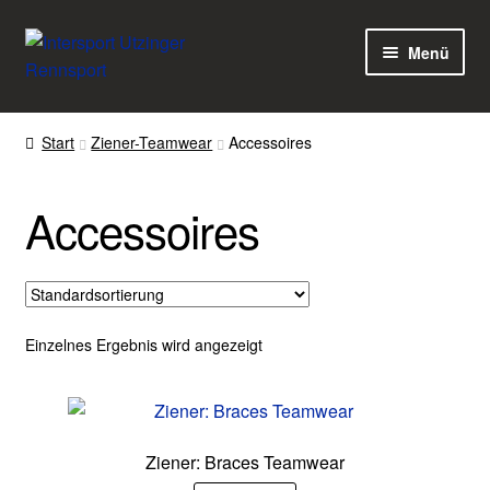
Zur
Zum
Menü
Navigation
Inhalt
springen
springen
Home
Start
Ziener-Teamwear
Accessoires
Kasse
Accessoires
Warenkorb
Mein Konto
Über uns
Einzelnes Ergebnis wird angezeigt
Terminvereinbaren
Ziener: Braces Teamwear