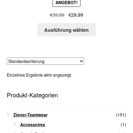
ANGEBOT!
Ursprünglicher
Aktueller
€
39,99
€
29,99
Preis
Preis
Dieses
war:
ist:
Ausführung wählen
Produkt
€39,99
€29,99.
weist
mehrere
Varianten
auf.
Die
Einzelnes Ergebnis wird angezeigt
Optionen
können
auf
Produkt-Kategorien
der
Produktseite
Ziener-Teamwear
(151)
gewählt
werden
Accessoires
(1)