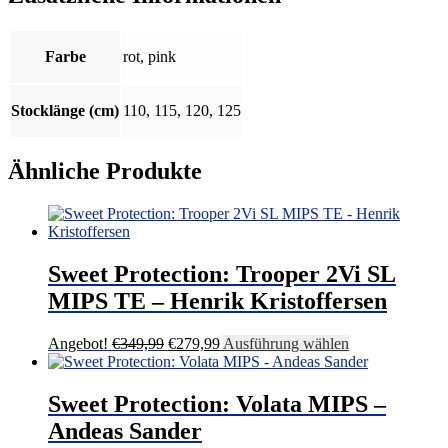
Farbe
rot, pink
Stocklänge (cm)
110, 115, 120, 125
Ähnliche Produkte
Sweet Protection: Trooper 2Vi SL
MIPS TE – Henrik Kristoffersen
Ursprünglicher
Aktueller
Dieses
Angebot!
€
349,99
€
279,99
Ausführung wählen
Preis
Preis
Produkt
war:
ist:
weist
€349,99
€279,99.
mehrere
Sweet Protection: Volata MIPS –
Varianten
Andeas Sander
auf.