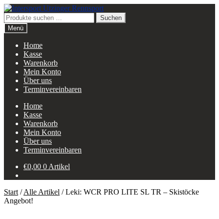
Zur
Zum
Navigation
Inhalt
Suchen
Suchen
springen
springen
nach:
Menü
Home
Kasse
Warenkorb
Mein Konto
Über uns
Terminvereinbaren
Home
Kasse
Warenkorb
Mein Konto
Über uns
Terminvereinbaren
€
0,00
0 Artikel
Start
/
Alle Artikel
/
Leki: WCR PRO LITE SL TR – Skistöcke
Angebot!