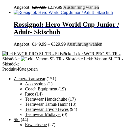
Die
Optionen
Ursprünglicher
Aktueller
Dieses
Angebot!
€
299,99
€
239,99
Ausführung wählen
können
Preis
Preis
Produkt
auf
war:
ist:
weist
der
€299,99
€239,99.
mehrere
Rossignol: Hero World Cup Junior /
Produktseite
Varianten
Adult- Skischuh
gewählt
auf.
werden
Die
Optionen
Preisspanne:
Dieses
Angebot!
€
149,99
–
€
329,99
Ausführung wählen
können
€149,99
Produkt
auf
Leki: WCR PRO SL TR -
bis
weist
der
Skistöcke
Leki: Venom SL TR -
€329,99
mehrere
Produktseite
Skistöcke
Varianten
gewählt
Produkt-Kategorien
auf.
werden
Die
Ziener-Teamwear
(151)
Optionen
Accessoires
(1)
können
Coach Equipment
(19)
auf
Race
(14)
der
Teamwear Handschuhe
(17)
Produktseite
Teamwear Tamul/Tamir
(13)
gewählt
Teamwear Trivor/Tewes
(94)
werden
Teamwear Midlayer
(0)
Ski
(44)
Erwachsene
(27)