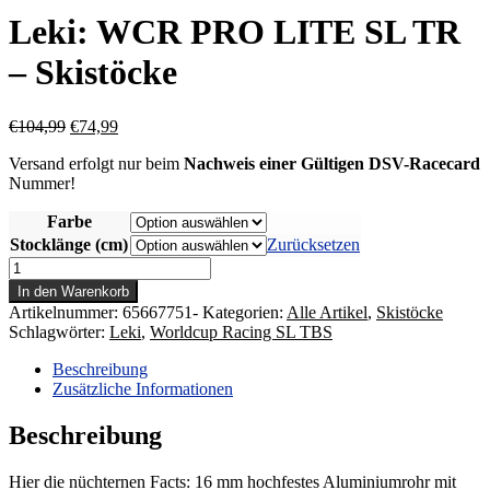
Leki: WCR PRO LITE SL TR
– Skistöcke
Ursprünglicher
Aktueller
€
104,99
€
74,99
Preis
Preis
Versand erfolgt nur beim
Nachweis einer Gültigen DSV-Racecard
war:
ist:
Nummer!
€104,99
€74,99.
Farbe
Stocklänge (cm)
Zurücksetzen
Leki:
WCR
In den Warenkorb
PRO
Artikelnummer:
65667751-
Kategorien:
Alle Artikel
,
Skistöcke
LITE
Schlagwörter:
Leki
,
Worldcup Racing SL TBS
SL
TR
Beschreibung
-
Zusätzliche Informationen
Skistöcke
Menge
Beschreibung
Hier die nüchternen Facts: 16 mm hochfestes Aluminiumrohr mit