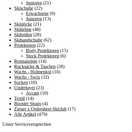
Junioren
(21)
Skischuhe
(22)
Erwachsene
(9)
Junioren
(13)
Skistöcke
(21)
Skihelme
(48)
Skibrillen
(28)
Skihandschuhe
(62)
Protektoren
(22)
Body Protektoren
(15)
Stock Protektoren
(6)
Rennanzüge
(14)
Rucksäcke & Taschen
(28)
Wachs - Holmenkol
(10)
Wachs - Swix
(32)
Socken
(10)
Underlayer
(23)
Accapi
(10)
Textil
(14)
Booster Straps
(4)
Ziener x Ordersheet Skiclub
(17)
Alle Artikel
(479)
Unser Serviceversprechen