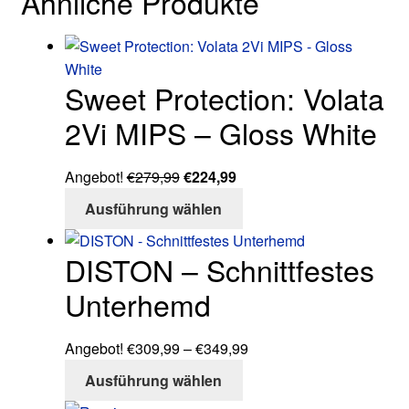
Ähnliche Produkte
Sweet Protection: Volata
2Vi MIPS – Gloss White
Ursprünglicher
Aktueller
Angebot!
€
279,99
€
224,99
Preis
Preis
Dieses
Ausführung wählen
war:
ist:
Produkt
€279,99
€224,99.
weist
DISTON – Schnittfestes
mehrere
Varianten
Unterhemd
auf.
Die
Preisspanne:
Angebot!
€
309,99
–
€
349,99
Optionen
Dieses
€309,99
Ausführung wählen
können
Produkt
bis
auf