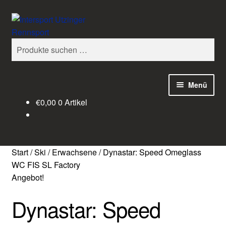
Zur
Zum
Suchen
Navigation
Inhalt
springen
springen
Suchen
nach:
Menü
€
0,00
0 Artikel
Home
Kasse
Start
/
Ski
/
Erwachsene
/
Dynastar: Speed Omeglass
Warenkorb
WC FIS SL Factory
Angebot!
Mein Konto
Dynastar: Speed
Über uns