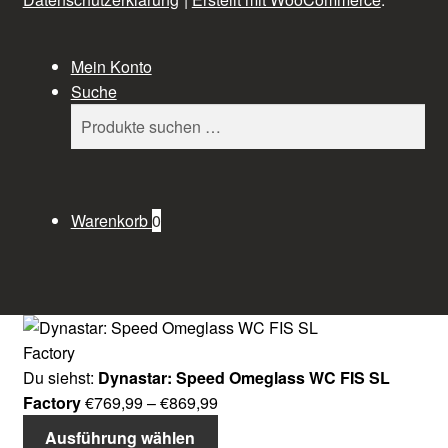
Mein Konto
Suche
Suchen
Suchen
nach:
Warenkorb
0
Du siehst:
Dynastar: Speed Omeglass WC FIS SL
Preisspanne:
Factory
€
769,99
–
€
869,99
€769,99
Ausführung wählen