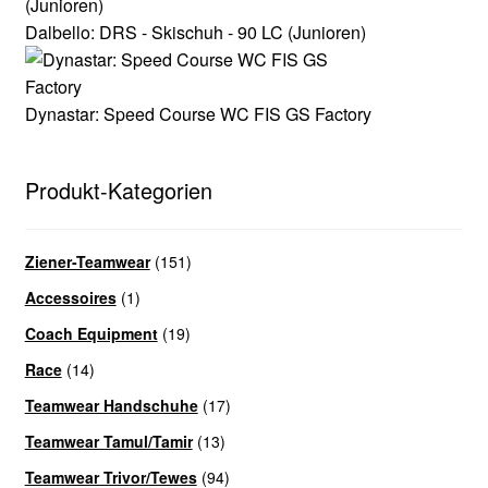
Varianten
Dalbello: DRS - Skischuh - 90 LC (Junioren)
auf.
Die
Optionen
Dynastar: Speed Course WC FIS GS Factory
können
auf
der
Produkt-Kategorien
Produktseite
gewählt
werden
Ziener-Teamwear
(151)
Accessoires
(1)
Coach Equipment
(19)
Race
(14)
Teamwear Handschuhe
(17)
Teamwear Tamul/Tamir
(13)
Teamwear Trivor/Tewes
(94)