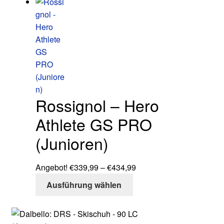
weist
€349,99
der
mehrere
Produktseite
Varianten
gewählt
auf.
werden
Die
Optionen
können
auf
Rossignol – Hero
der
Produktseite
Athlete GS PRO
gewählt
(Junioren)
werden
Preisspanne:
Angebot!
€
339,99
–
€
434,99
Dieses
€339,99
Ausführung wählen
Produkt
bis
weist
€434,99
mehrere