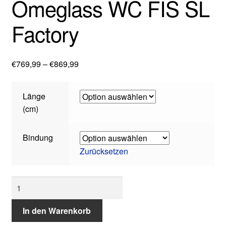
Omeglass WC FIS SL
Terminvereinbaren
Factory
Preisspanne:
€
769,99
–
€
869,99
€769,99
bis
Länge
€869,99
(cm)
Bindung
Zurücksetzen
Dynastar:
Speed
Omeglass
In den Warenkorb
WC