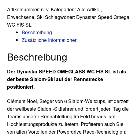
FIS
Artikelnummer:
n. v.
Kategorien:
Alle Artikel
,
SL
Erwachsene
,
Ski
Schlagwörter:
Dynastar
,
Speed Omega
Factory
WC FIS SL
Menge
Beschreibung
Zusätzliche Informationen
Beschreibung
Der Dynastar SPEED OMEGLASS WC FIS SL ist als
der beste Slalom-Ski auf der Rennstrecke
positioniert.
Clément Noël, Sieger von 6 Slalom-Weltcups, ist derzeit
der weltbeste Slalom-Skifahrer und fordert jeden Tag die
Teams unserer Rennabteilung im Feld heraus, um
Hochleistungsprodukte zu liefern. Profitieren auch Sie
von allen Vorteilen der Powerdrive Race-Technologien: