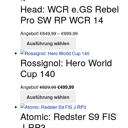
Head: WCR e.GS Rebel
Pro SW RP WCR 14
Preisspanne:
Angebot!
€
849,99
–
€
999,99
Dieses
€849,99
Ausführung wählen
Produkt
bis
weist
€999,99
Rossignol: Hero World
mehrere
Varianten
Cup 140
auf.
Die
Ursprünglicher
Aktueller
Angebot!
€
829,99
€
499,99
Optionen
Preis
Preis
Dieses
Ausführung wählen
können
war:
ist:
Produkt
auf
€829,99
€499,99.
weist
der
Atomic: Redster S9 FIS
mehrere
Produktseite
Varianten
J-RP3
gewählt