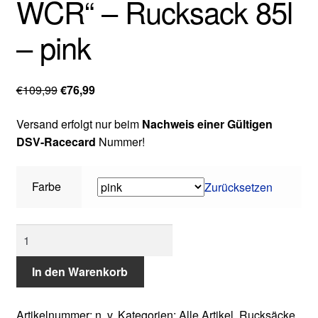
WCR“ – Rucksack 85l
Terminvereinbaren
– pink
Ursprünglicher
Aktueller
€
109,99
€
76,99
Preis
Preis
Versand erfolgt nur beim
Nachweis einer Gültigen
war:
ist:
DSV-Racecard
Nummer!
€109,99
€76,99.
Farbe
Zurücksetzen
Leki:
"Bootbag
Race
In den Warenkorb
WCR"
-
Artikelnummer:
n. v.
Kategorien:
Alle Artikel
,
Rucksäcke