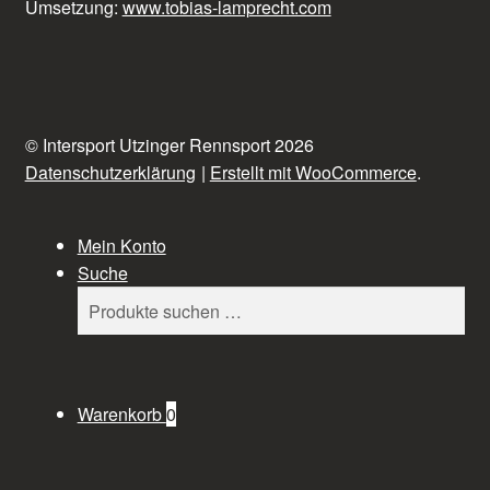
Umsetzung:
www.tobias-lamprecht.com
© Intersport Utzinger Rennsport 2026
Datenschutzerklärung
Erstellt mit WooCommerce
.
Mein Konto
Suche
Suchen
Suchen
nach:
Warenkorb
0