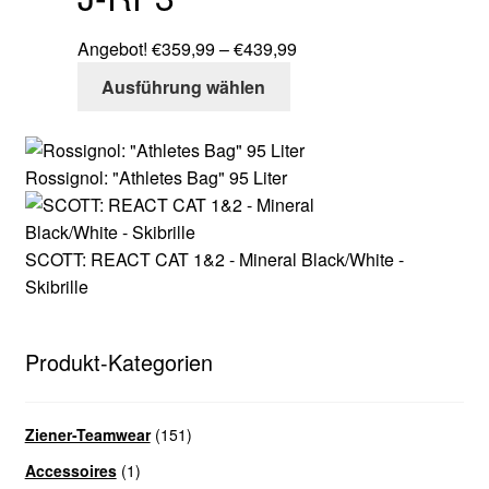
auf.
werden
Die
Preisspanne:
Angebot!
€
359,99
–
€
439,99
Optionen
Dieses
€359,99
Ausführung wählen
können
Produkt
bis
auf
weist
€439,99
der
mehrere
Produktseite
Rossignol: "Athletes Bag" 95 Liter
Varianten
gewählt
auf.
werden
Die
SCOTT: REACT CAT 1&2 - Mineral Black/White -
Optionen
Skibrille
können
auf
der
Produkt-Kategorien
Produktseite
gewählt
werden
Ziener-Teamwear
(151)
Accessoires
(1)