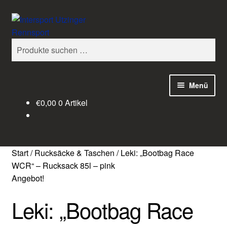
Zur
Zum
Suchen
Navigation
Inhalt
springen
springen
Suchen
nach:
Menü
€
0,00
0 Artikel
Home
Kasse
Start
/
Rucksäcke & Taschen
/
Leki: „Bootbag Race
Warenkorb
WCR“ – Rucksack 85l – pink
Angebot!
Mein Konto
Leki: „Bootbag Race
Über uns