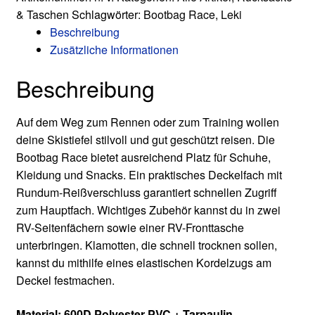
Rucksack
& Taschen
Schlagwörter:
Bootbag Race
,
Leki
85l
Beschreibung
-
Zusätzliche Informationen
pink
Menge
Beschreibung
Auf dem Weg zum Rennen oder zum Training wollen
deine Skistiefel stilvoll und gut geschützt reisen. Die
Bootbag Race bietet ausreichend Platz für Schuhe,
Kleidung und Snacks. Ein praktisches Deckelfach mit
Rundum-Reißverschluss garantiert schnellen Zugriff
zum Hauptfach. Wichtiges Zubehör kannst du in zwei
RV-Seitenfächern sowie einer RV-Fronttasche
unterbringen. Klamotten, die schnell trocknen sollen,
kannst du mithilfe eines elastischen Kordelzugs am
Deckel festmachen.
Material: 600D Polyester PVC + Tarpaulin.