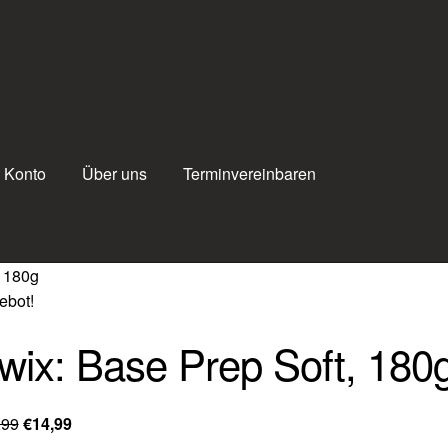
 Konto
Über uns
Terminvereinbaren
, 180g
ebot!
wix: Base Prep Soft, 180
Ursprünglicher
Aktueller
,99
€
14,99
Preis
Preis