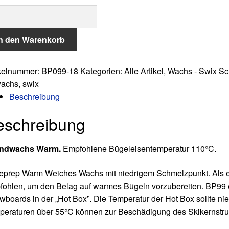
:
war:
ist:
e
€19,99
€14,99.
p
In den Warenkorb
,
g
ikelnummer:
BP099-18
Kategorien:
Alle Artikel
,
Wachs - Swix
Sc
ge
wachs
,
swix
Beschreibung
eschreibung
ndwachs Warm.
Empfohlene Bügeleisentemperatur 110°C.
eprep Warm Weiches Wachs mit niedrigem Schmelzpunkt. Als er
ohlen, um den Belag auf warmes Bügeln vorzubereiten. BP99 em
boards in der „Hot Box”. Die Temperatur der Hot Box sollte ni
eraturen über 55°C können zur Beschädigung des Skikernstruk