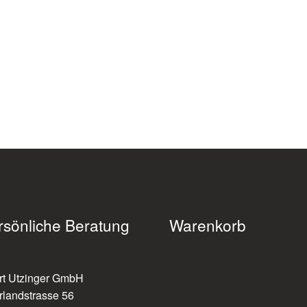
der
Prod
gew
wer
rsönliche Beratung
Warenkorb
rt Utzinger GmbH
rlandstrasse 56