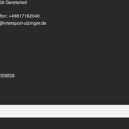
38 Geretsried
efon: +49817162040
@intersport-utzinger.de
ommerce
.