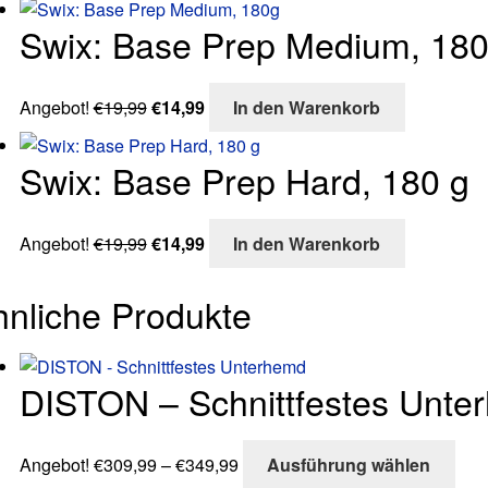
Swix: Base Prep Medium, 18
Ursprünglicher
Aktueller
Angebot!
€
19,99
€
14,99
In den Warenkorb
Preis
Preis
war:
ist:
Swix: Base Prep Hard, 180 g
€19,99
€14,99.
Ursprünglicher
Aktueller
Angebot!
€
19,99
€
14,99
In den Warenkorb
Preis
Preis
war:
ist:
hnliche Produkte
€19,99
€14,99.
DISTON – Schnittfestes Unte
Preisspanne:
Die
Angebot!
€
309,99
–
€
349,99
Ausführung wählen
€309,99
Pro