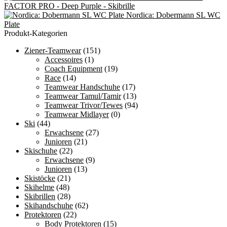
der
FACTOR PRO - Deep Purple - Skibrille
€139,99
€119,99.
Produktseite
Nordica: Dobermann SL WC
gewählt
Plate
werden
Produkt-Kategorien
Ziener-Teamwear
(151)
Accessoires
(1)
Coach Equipment
(19)
Race
(14)
Teamwear Handschuhe
(17)
Teamwear Tamul/Tamir
(13)
Teamwear Trivor/Tewes
(94)
Teamwear Midlayer
(0)
Ski
(44)
Erwachsene
(27)
Junioren
(21)
Skischuhe
(22)
Erwachsene
(9)
Junioren
(13)
Skistöcke
(21)
Skihelme
(48)
Skibrillen
(28)
Skihandschuhe
(62)
Protektoren
(22)
Body Protektoren
(15)