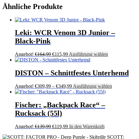
Ähnliche Produkte
Leki: WCR Venom 3D Junior –
Black-Pink
Ursprünglicher
Aktueller
Dieses
Angebot!
€
164,99
€
115,99
Ausführung wählen
Preis
Preis
Produkt
war:
ist:
weist
€164,99
€115,99.
mehrere
DISTON – Schnittfestes Unterhemd
Varianten
auf.
Preisspanne:
Dieses
Angebot!
€
309,99
–
€
349,99
Ausführung wählen
Die
€309,99
Produkt
Optionen
bis
weist
können
€349,99
mehrere
Fischer: „Backpack Race“ –
auf
Varianten
der
Rucksack (55l)
auf.
Produktseite
Die
gewählt
Optionen
Ursprünglicher
Aktueller
Angebot!
€
139,99
€
119,99
In den Warenkorb
werden
können
Preis
Preis
auf
SCOTT:
war:
ist: