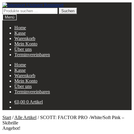
Zur
Zum
Navigation
Inhalt
Suchen
Suchen
springen
springen
nach:
Menü
Home
Kasse
Warenkorb
Mein Konto
Über uns
Terminvereinbaren
Home
Kasse
Warenkorb
Mein Konto
Über uns
Terminvereinbaren
€
0,00
0 Artikel
Start
/
Alle Artikel
/
SCOTT: FACTOR PRO -White/Soft Pink –
Skibrille
Angebot!