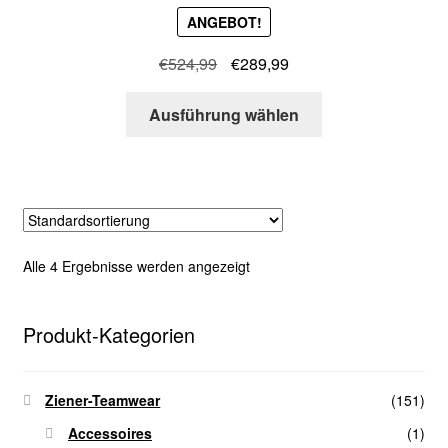
ANGEBOT!
können
auf
Ursprünglicher
Aktueller
€
524,99
€
289,99
der
Preis
Preis
Produktseite
Dieses
war:
ist:
Ausführung wählen
gewählt
Produkt
€524,99
€289,99.
werden
weist
mehrere
Varianten
auf.
Die
Alle 4 Ergebnisse werden angezeigt
Optionen
können
auf
Produkt-Kategorien
der
Produktseite
Ziener-Teamwear
(151)
gewählt
werden
Accessoires
(1)