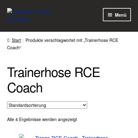
Zur
Zum
Menü
Navigation
Inhalt
springen
springen
Home
Start
Produkte verschlagwortet mit „Trainerhose RCE
Coach“
Kasse
Warenkorb
Trainerhose RCE
Mein Konto
Coach
Über uns
Terminvereinbaren
Alle 4 Ergebnisse werden angezeigt