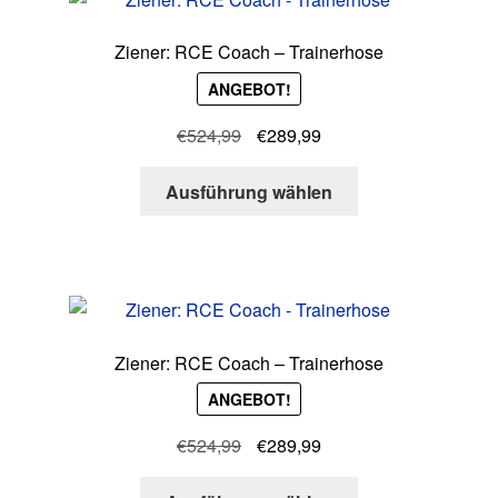
Ziener: RCE Coach – Trainerhose
ANGEBOT!
Ursprünglicher
Aktueller
€
524,99
€
289,99
Preis
Preis
Dieses
war:
ist:
Ausführung wählen
Produkt
€524,99
€289,99.
weist
mehrere
Varianten
auf.
Die
Ziener: RCE Coach – Trainerhose
Optionen
ANGEBOT!
können
auf
Ursprünglicher
Aktueller
€
524,99
€
289,99
der
Preis
Preis
Produktseite
Dieses