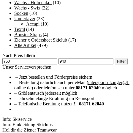
Wachs - Holmenkol
(10)
Wachs - Swix
(32)
Socken
(10)
Underlayer
(23)
Accapi
(10)
Textil
(14)
Booster Straps
(4)
Ziener x Ordersheet Skiclub
(17)
Alle Artikel
(479)
Nach Preis filtern
Min.
Max.
Filter
Preis
Preis
Unser Serviceversprechen
– Jetzt bestellen und Förderpreise sichern
– Bestellung natürlich auch per eMail (
intersport-utzinger@t-
online.de
) oder telefonisch unter
08171 62040
möglich.
– Größentausch jederzeit möglich
– Jahrzehntelange Erfahrung im Rennsport
– Telefonische Beratung nutzen!!
08171 62040
Info: Skiservice
Info: Einkleidung Skiclubs
Hol dir die Ziener Teamwear