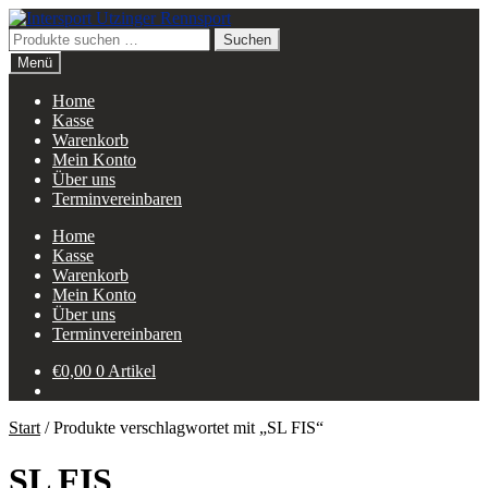
Zur
Zum
Navigation
Inhalt
Suchen
Suchen
springen
springen
nach:
Menü
Home
Kasse
Warenkorb
Mein Konto
Über uns
Terminvereinbaren
Home
Kasse
Warenkorb
Mein Konto
Über uns
Terminvereinbaren
€
0,00
0 Artikel
Start
/
Produkte verschlagwortet mit „SL FIS“
SL FIS