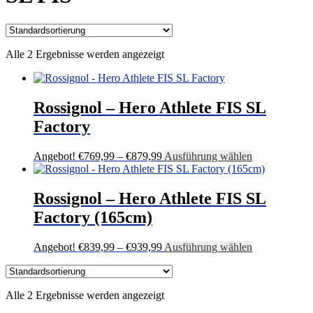
Alle 2 Ergebnisse werden angezeigt
Rossignol – Hero Athlete FIS SL
Factory
Preisspanne:
Dieses
Angebot!
€
769,99
–
€
879,99
Ausführung wählen
€769,99
Produkt
bis
weist
€879,99
mehrere
Rossignol – Hero Athlete FIS SL
Varianten
Factory (165cm)
auf.
Die
Optionen
Preisspanne:
Dieses
Angebot!
€
839,99
–
€
939,99
Ausführung wählen
können
€839,99
Produkt
auf
bis
weist
der
€939,99
mehrere
Produktseite
Alle 2 Ergebnisse werden angezeigt
Varianten
gewählt
auf.