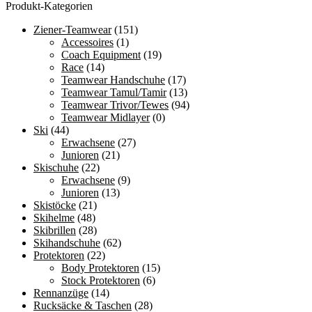
Produkt-Kategorien
werden
Die
Optionen
Ziener-Teamwear
(151)
können
Accessoires
(1)
auf
Coach Equipment
(19)
der
Race
(14)
Produktseite
Teamwear Handschuhe
(17)
gewählt
Teamwear Tamul/Tamir
(13)
werden
Teamwear Trivor/Tewes
(94)
Teamwear Midlayer
(0)
Ski
(44)
Erwachsene
(27)
Junioren
(21)
Skischuhe
(22)
Erwachsene
(9)
Junioren
(13)
Skistöcke
(21)
Skihelme
(48)
Skibrillen
(28)
Skihandschuhe
(62)
Protektoren
(22)
Body Protektoren
(15)
Stock Protektoren
(6)
Rennanzüge
(14)
Rucksäcke & Taschen
(28)