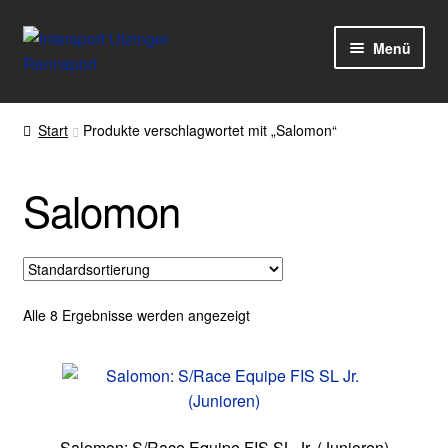
Zur
Zum
Menü
Navigation
Inhalt
springen
springen
Home
Start
Produkte verschlagwortet mit „Salomon“
Kasse
Salomon
Warenkorb
Mein Konto
Über uns
Alle 8 Ergebnisse werden angezeigt
Terminvereinbaren
Salomon: S/Race Equipe FIS SL Jr. (Junioren)