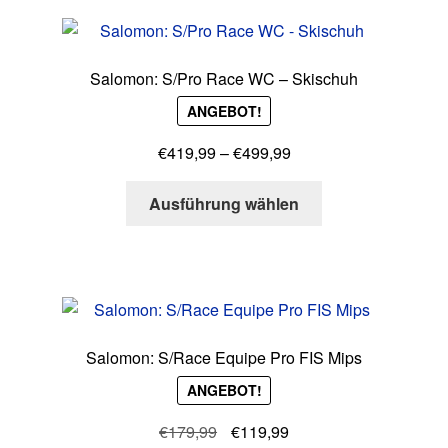
Varianten
auf.
Die
Salomon: S/Pro Race WC – Skischuh
Optionen
ANGEBOT!
können
auf
Preisspanne:
€
419,99
–
€
499,99
der
€419,99
Produktseite
Dieses
bis
Ausführung wählen
gewählt
Produkt
€499,99
werden
weist
mehrere
Varianten
auf.
Die
Salomon: S/Race Equipe Pro FIS Mips
Optionen
ANGEBOT!
können
auf
Ursprünglicher
Aktueller
€
179,99
€
119,99
der