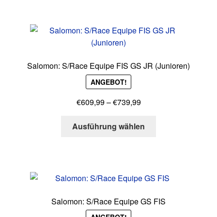
mehrere
Varianten
auf.
Die
Optionen
Salomon: S/Race Equipe FIS GS JR (Junioren)
können
ANGEBOT!
auf
der
Preisspanne:
€
609,99
–
€
739,99
Produktseite
€609,99
gewählt
Dieses
bis
Ausführung wählen
werden
Produkt
€739,99
weist
mehrere
Varianten
auf.
Die
Salomon: S/Race Equipe GS FIS
Optionen