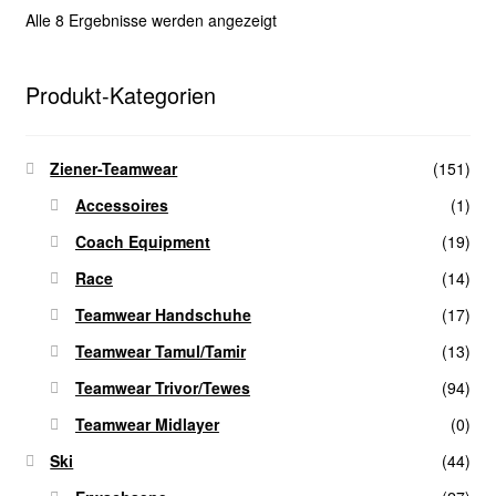
Die
Alle 8 Ergebnisse werden angezeigt
Optionen
können
auf
Produkt-Kategorien
der
Produktseite
Ziener-Teamwear
(151)
gewählt
werden
Accessoires
(1)
Coach Equipment
(19)
Race
(14)
Teamwear Handschuhe
(17)
Teamwear Tamul/Tamir
(13)
Teamwear Trivor/Tewes
(94)
Teamwear Midlayer
(0)
Ski
(44)