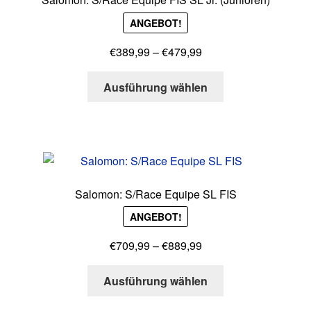
ANGEBOT!
Preisspanne:
€
389,99
–
€
479,99
€389,99
Dieses
bis
Ausführung wählen
Produkt
€479,99
weist
mehrere
Varianten
auf.
Die
Salomon: S/Race Equipe SL FIS
Optionen
ANGEBOT!
können
auf
Preisspanne:
€
709,99
–
€
889,99
der
€709,99
Produktseite
Dieses
bis
Ausführung wählen
gewählt
Produkt
€889,99
werden
weist