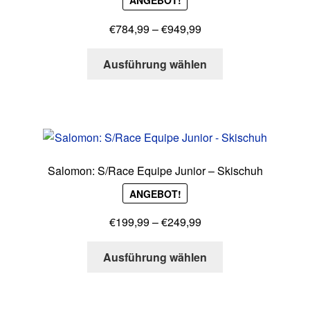
ANGEBOT!
können
auf
Preisspanne:
€
784,99
–
€
949,99
der
€784,99
Produktseite
Dieses
bis
Ausführung wählen
gewählt
Produkt
€949,99
werden
weist
mehrere
Varianten
auf.
Die
Salomon: S/Race Equipe Junior – Skischuh
Optionen
ANGEBOT!
können
auf
Preisspanne:
€
199,99
–
€
249,99
der
€199,99
Produktseite
Dieses
bis
Ausführung wählen
gewählt
Produkt
€249,99
werden
weist
mehrere