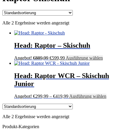
Alle 2 Ergebnisse werden angezeigt
Head: Raptor – Skischuh
Ursprünglicher
Aktueller
Dieses
Angebot!
€
889,99
€
599,99
Ausführung wählen
Preis
Preis
Produkt
war:
ist:
weist
€889,99
€599,99.
mehrere
Head: Raptor WCR – Skischuh
Varianten
Junior
auf.
Die
Optionen
Preisspanne:
Dieses
Angebot!
€
299,99
–
€
419,99
Ausführung wählen
können
€299,99
Produkt
auf
bis
weist
der
€419,99
mehrere
Produktseite
Alle 2 Ergebnisse werden angezeigt
Varianten
gewählt
auf.
Produkt-Kategorien
werden
Die