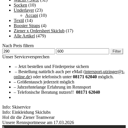
Socken
(10)
Underlayer
(23)
Accapi
(10)
Textil
(14)
Booster Straps
(4)
Ziener x Ordersheet Skiclub
(17)
Alle Artikel
(479)
Nach Preis filtern
Min.
Max.
Filter
Preis
Preis
Unser Serviceversprechen
– Jetzt bestellen und Förderpreise sichern
– Bestellung natürlich auch per eMail (
intersport-utzinger@t-
online.de
) oder telefonisch unter
08171 62040
möglich.
– Größentausch jederzeit möglich
– Jahrzehntelange Erfahrung im Rennsport
– Telefonische Beratung nutzen!!
08171 62040
Info: Skiservice
Info: Einkleidung Skiclubs
Hol dir die Ziener Teamwear
Unsere Rennsportmesse am 17.03.2026
§