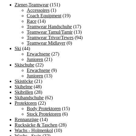
Optionen
Ziener-Teamwear
(151)
können
Accessoires
(1)
auf
Coach Equipment
(19)
der
Race
(14)
Produktseite
Teamwear Handschuhe
(17)
gewählt
Teamwear Tamul/Tamir
(13)
werden
Teamwear Trivor/Tewes
(94)
Teamwear Midlayer
(0)
Ski
(44)
Erwachsene
(27)
Junioren
(21)
Skischuhe
(22)
Erwachsene
(9)
Junioren
(13)
Skistöcke
(21)
Skihelme
(48)
Skibrillen
(28)
Skihandschuhe
(62)
Protektoren
(22)
Body Protektoren
(15)
Stock Protektoren
(6)
Rennanzüge
(14)
Rucksäcke & Taschen
(28)
Wachs - Holmenkol
(10)
Wachs - Swix
(32)