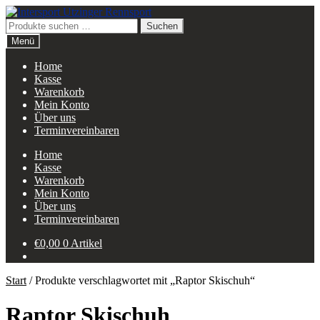
Zur
Zum
Navigation
Inhalt
Suchen
Suchen
springen
springen
nach:
Menü
Home
Kasse
Warenkorb
Mein Konto
Über uns
Terminvereinbaren
Home
Kasse
Warenkorb
Mein Konto
Über uns
Terminvereinbaren
€
0,00
0 Artikel
Start
/
Produkte verschlagwortet mit „Raptor Skischuh“
Raptor Skischuh