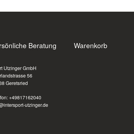
rsönliche Beratung
Warenkorb
rt Utzinger GmbH
rlandstrasse 56
38 Geretsried
efon: +49817162040
@intersport-utzinger.de