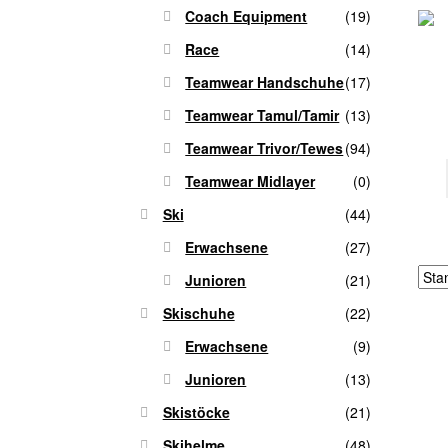
Coach Equipment
(19)
Race
(14)
Teamwear Handschuhe
(17)
Teamwear Tamul/Tamir
(13)
Teamwear Trivor/Tewes
(94)
Teamwear Midlayer
(0)
Ski
(44)
Erwachsene
(27)
Junioren
(21)
Skischuhe
(22)
Erwachsene
(9)
Junioren
(13)
Skistöcke
(21)
Skihelme
(48)