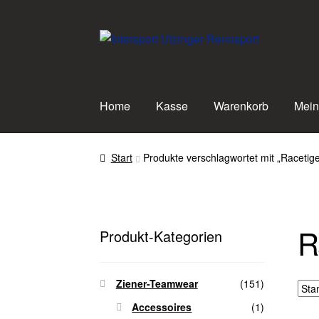
Zur
Zum
Navigation
Inhalt
springen
springen
Home
Kasse
Warenkorb
Mein
Start
Produkte verschlagwortet mit „Racetig
R
Produkt-Kategorien
Ziener-Teamwear
(151)
Accessoires
(1)