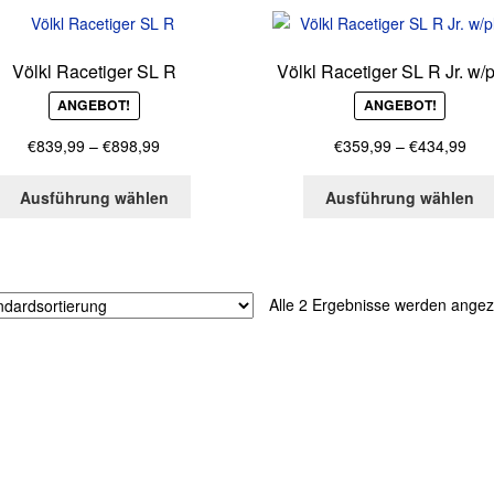
Völkl Racetiger SL R
Völkl Racetiger SL R Jr. w/p
ANGEBOT!
ANGEBOT!
Preisspanne:
Pre
€
839,99
–
€
898,99
€
359,99
–
€
434,99
€839,99
€35
Dieses
bis
bis
Ausführung wählen
Ausführung wählen
Produkt
€898,99
€43
weist
mehrere
Varianten
Alle 2 Ergebnisse werden angez
auf.
Die
Optionen
können
auf
der
Produktseite
gewählt