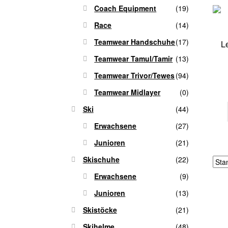
Coach Equipment
(19)
Race
(14)
Teamwear Handschuhe
(17)
L
Teamwear Tamul/Tamir
(13)
Teamwear Trivor/Tewes
(94)
Teamwear Midlayer
(0)
Ski
(44)
Erwachsene
(27)
Junioren
(21)
Skischuhe
(22)
Erwachsene
(9)
Junioren
(13)
Skistöcke
(21)
Skihelme
(48)