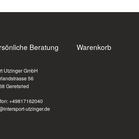
rsönliche Beratung
Warenkorb
rt Utzinger GmbH
rlandstrasse 56
38 Geretsried
efon: +49817162040
@intersport-utzinger.de