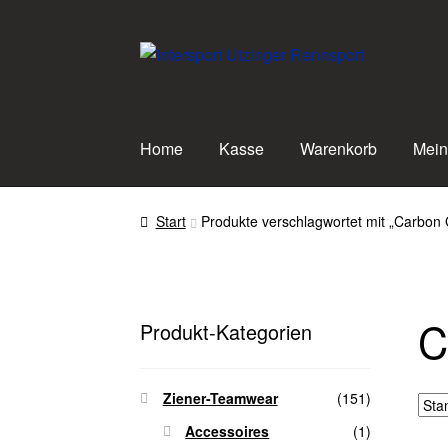
Zur
Zum
Navigation
Inhalt
springen
springen
Home
Kasse
Warenkorb
Mein
Start
Produkte verschlagwortet mit „Carbon
C
Produkt-Kategorien
Ziener-Teamwear
(151)
Accessoires
(1)