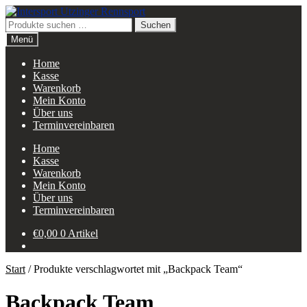
Zur
Zum
Navigation
Inhalt
Suchen
Suchen
springen
springen
nach:
Menü
Home
Kasse
Warenkorb
Mein Konto
Über uns
Terminvereinbaren
Home
Kasse
Warenkorb
Mein Konto
Über uns
Terminvereinbaren
€
0,00
0 Artikel
Start
/
Produkte verschlagwortet mit „Backpack Team“
Backpack Team