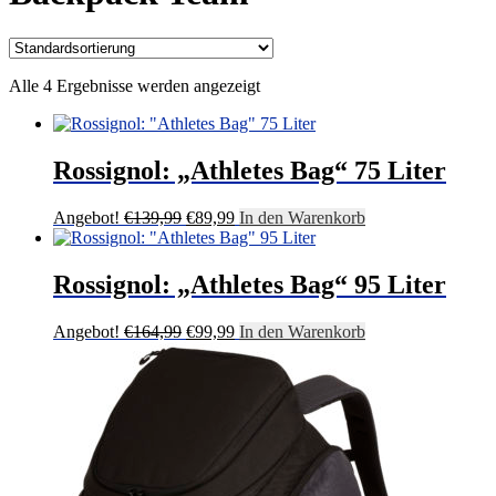
Alle 4 Ergebnisse werden angezeigt
Rossignol: „Athletes Bag“ 75 Liter
Ursprünglicher
Aktueller
Angebot!
€
139,99
€
89,99
In den Warenkorb
Preis
Preis
war:
ist:
€139,99
€89,99.
Rossignol: „Athletes Bag“ 95 Liter
Ursprünglicher
Aktueller
Angebot!
€
164,99
€
99,99
In den Warenkorb
Preis
Preis
war:
ist:
€164,99
€99,99.