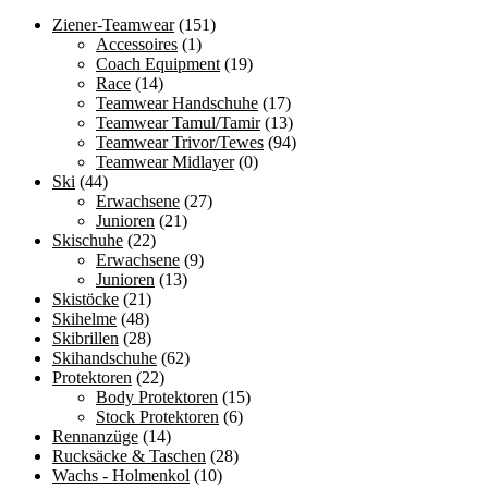
Optionen
Ziener-Teamwear
(151)
können
Accessoires
(1)
auf
Coach Equipment
(19)
der
Race
(14)
Produktseite
Teamwear Handschuhe
(17)
gewählt
Teamwear Tamul/Tamir
(13)
werden
Teamwear Trivor/Tewes
(94)
Teamwear Midlayer
(0)
Ski
(44)
Erwachsene
(27)
Junioren
(21)
Skischuhe
(22)
Erwachsene
(9)
Junioren
(13)
Skistöcke
(21)
Skihelme
(48)
Skibrillen
(28)
Skihandschuhe
(62)
Protektoren
(22)
Body Protektoren
(15)
Stock Protektoren
(6)
Rennanzüge
(14)
Rucksäcke & Taschen
(28)
Wachs - Holmenkol
(10)