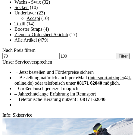
Wachs - Swix
(32)
Socken
(10)
Underlayer
(23)
Accapi
(10)
Textil
(14)
Booster Straps
(4)
Ziener x Ordersheet Skiclub
(17)
Alle Artikel
(479)
Nach Preis filtern
Min.
Max.
Filter
Preis
Preis
Unser Serviceversprechen
– Jetzt bestellen und Förderpreise sichern
– Bestellung natürlich auch per eMail (
intersport-utzinger@t-
online.de
) oder telefonisch unter
08171 62040
möglich.
– Größentausch jederzeit möglich
– Jahrzehntelange Erfahrung im Rennsport
– Telefonische Beratung nutzen!!
08171 62040
Info: Skiservice