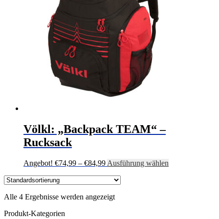
können
auf
der
Produktseite
gewählt
werden
Völkl: „Backpack TEAM“ –
Rucksack
Preisspanne:
Dieses
Angebot!
€
74,99
–
€
84,99
Ausführung wählen
€74,99
Produkt
bis
weist
€84,99
mehrere
Alle 4 Ergebnisse werden angezeigt
Varianten
auf.
Produkt-Kategorien
Die