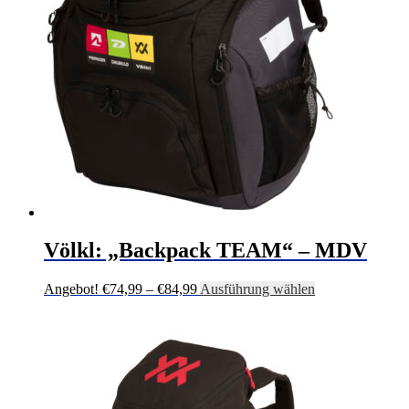
Völkl: „Backpack TEAM“ – MDV
Preisspanne:
Dieses
Angebot!
€
74,99
–
€
84,99
Ausführung wählen
€74,99
Produkt
bis
weist
€84,99
mehrere
Varianten
auf.
Die
Optionen